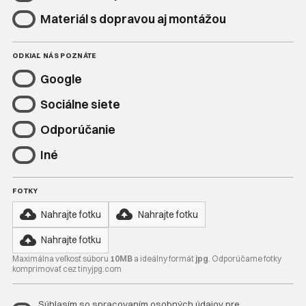
Materiál s dopravou aj montážou
ODKIAĽ NÁS POZNÁTE
Google
Sociálne siete
Odporúčanie
Iné
FOTKY
Nahrajte fotku
Nahrajte fotku
Nahrajte fotku
Maximálna veľkosť súboru
10MB
a ideálny formát
jpg
. Odporúčame fotky
komprimovať cez tinyjpg.com
Súhlasím so spracovaním osobných údajov pre