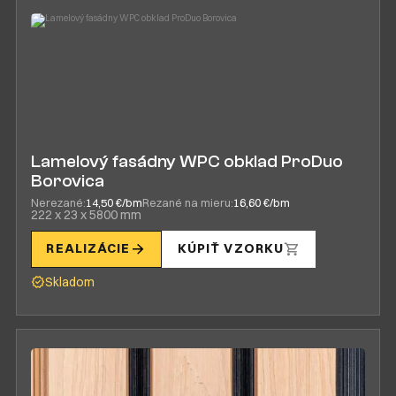
Lamelový fasádny WPC obklad ProDuo
Borovica
Nerezané:
14,50 €/bm
Rezané na mieru:
16,60 €/bm
222 x 23 x 5800 mm
REALIZÁCIE
KÚPIŤ VZORKU
Skladom