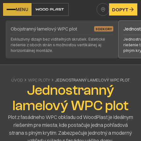
MENU
DOPYT
Obojstranný lamelový WPC plot
Jednost
3 DEKORY
Exkluzívny dizajn bez viditeľných skrutiek. Estetické
Jednostr
riešenie z oboch strán s možnosťou vertikálnej aj
riešenie 
horizontálnej montáže.
plným kry
ÚVOD
WPC PLOTY
JEDNOSTRANNÝ LAMELOVÝ WPC PLOT
Jednostranný
lamelový WPC plot
Plot z fasádneho WPC obkladu od WoodPlast je ideálnym
riešením pre miesta, kde postačuje jedna pohľadová
strana s plným krytím. Zabezpečuje jednotný a moderný
vzhľad v súlade s fasádou vášho domu.