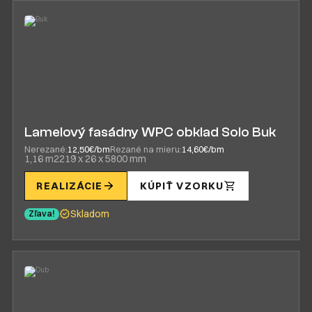
Lamelový fasádny WPC obklad Solo Buk
Nerezané:
12,50€/bm
Rezané na mieru:
14,60€/bm
1,16 m2
219 x 26 x 5800 mm
REALIZÁCIE
KÚPIŤ VZORKU
Skladom
Zľava!