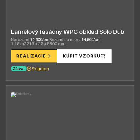
Lamelový fasádny WPC obklad Solo Dub
Nerezané:
12,50€/bm
Rezané na mieru:
14,60€/bm
1,16 m2
219 x 26 x 5800 mm
REALIZÁCIE
KÚPIŤ VZORKU
Skladom
Zľava!