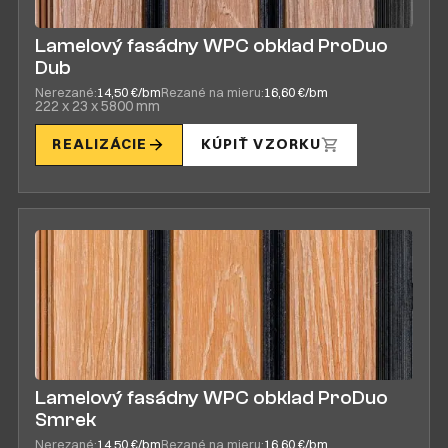
Lamelový fasádny WPC obklad ProDuo
Dub
Nerezané:
14,50 €/bm
Rezané na mieru:
16,60 €/bm
222 x 23 x 5800 mm
REALIZÁCIE
KÚPIŤ VZORKU
Lamelový fasádny WPC obklad ProDuo
Smrek
Nerezané:
14,50 €/bm
Rezané na mieru:
16,60 €/bm