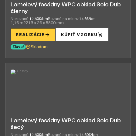
Lamelový fasádny WPC obklad Solo Dub
čierny
Nerezané:
12,50€/bm
Rezané na mieru:
14,6€/bm
1,16 m2
219 x 26 x 5800 mm
REALIZÁCIE
KÚPIŤ VZORKU
Skladom
Zľava!
Lamelový fasádny WPC obklad Solo Dub
šedý
Nerezané:
12,50€/bm
Rezané na mieru:
14,60€/bm