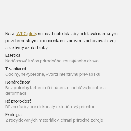
Naše
WPC ploty
sú navrhnuté tak, aby odolávali náročným
poveternostným podmienkam, zároveň zachovávali svoj
atraktívny vzhľad roky.
Estetika
Nadčasová krása prírodného imutujúceho dreva
Trvanlivosť
Odolný, nevybledne, vydrží intenzívnu prevádzku
Nenáročnosť
Bez potreby farbenia či brúsenia - odoláva hnilobe a
deformácii
Rôznorodosť
Rôzne farby pre dokonalý exteriérový priestor
Ekológia
Z recyklovaných materiálov, chráni prírodné zdroje