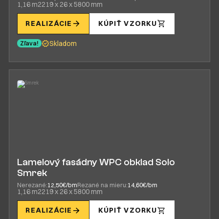
1,16 m2
219 x 26 x 5800 mm
REALIZÁCIE
KÚPIŤ VZORKU
Skladom
Zľava!
Lamelový fasádny WPC obklad Solo
Smrek
Nerezané:
12,50€/bm
Rezané na mieru:
14,60€/bm
1,16 m2
219 x 26 x 5800 mm
REALIZÁCIE
KÚPIŤ VZORKU