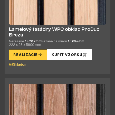
Lamelový fasádny WPC obklad ProDuo
Breza
Nerezané:
14,50 €/bm
Rezané na mieru:
16,60 €/bm
222 x 23 x 5800 mm
REALIZÁCIE
KÚPIŤ VZORKU
Skladom