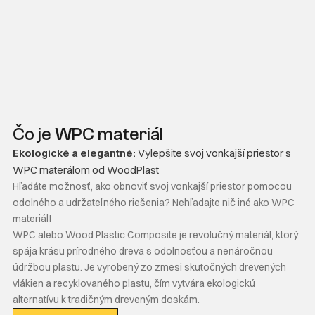
Čo je WPC materiál
Ekologické a elegantné:
Vylepšite svoj vonkajší priestor s
WPC materálom od WoodPlast
Hľadáte možnosť, ako obnoviť svoj vonkajší priestor pomocou
odolného a udržateľného riešenia? Nehľadajte nič iné ako WPC
materiál!
WPC alebo Wood Plastic Composite je revolučný materiál, ktorý
spája krásu prírodného dreva s odolnosťou a nenáročnou
údržbou plastu. Je vyrobený zo zmesi skutočných drevených
vlákien a recyklovaného plastu, čím vytvára ekologickú
alternatívu k tradičným dreveným doskám.