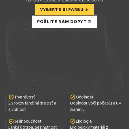
VYBERTE SI FARBU
POŠLITE NÁM DOPYT
Trvanlivosť
Odolnosť
20 rokov farebná stálosť a
Odolnosť voči počasiu a UV
životnosť
žiareniu
Jednoduchosť
Ekológia
Ľahká údržba, bez nutnosti
Ekologický materiál z