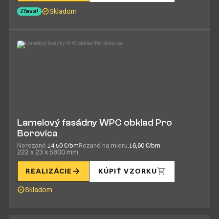
Skladom
Zľava!
Lamelový fasádny WPC obklad Pro
Borovica
Nerezané:
14,50 €/bm
Rezané na mieru:
16,60 €/bm
222 x 23 x 5800 mm
REALIZÁCIE
KÚPIŤ VZORKU
Skladom