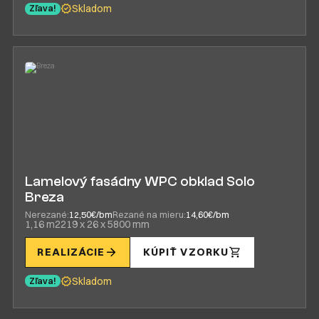
Skladom
Zľava!
Lamelový fasádny WPC obklad Solo
Breza
Nerezané:
12,50€/bm
Rezané na mieru:
14,60€/bm
1,16 m2
219 x 26 x 5800 mm
REALIZÁCIE
KÚPIŤ VZORKU
Skladom
Zľava!