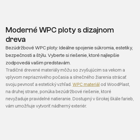
Moderné WPC ploty s dizajnom
dreva
Bezúdržbové WPC ploty: Ideálne spojenie súkromia, estetiky,
bezpečnosti a štýlu. Vyberte si riešenie, ktoré najlepšie
zodpovedá vašim predstavám.
Tradičné drevené materiály môžu so zvyšujúcim sa vekom a
vplyvom nepriaznivého počasia a slnečného žiarenia strácať
svoju pevnosť a estetický vzhľad.
WPC materiál
od WoodPlast,
na druhej strane, ponúka bezúdržbové riešenie, ktoré
nevyžaduje pravidelné natieranie. Dostupný v širokej škále farieb,
vám umožňuje vytvoriť nádherný exteriér.