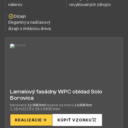
náterov
recyklovaných zdrojov
Dizajn
Elegantný a nadčasový
dizajn s imitáciou dreva
Lamelový fasádny WPC obklad Solo
Borovica
Nerezané:
12,50€/bm
Rezané na mieru:
14,60€/bm
1,16 m2
219 x 26 x 5800 mm
REALIZÁCIE
KÚPIŤ VZORKU