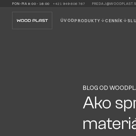
+421 949 606 767
PREDAJ@WOODPLAST.S
PON-PIA 8:00 - 16:00
ÚVOD
PRODUKTY
CENNÍK
SL
BLOG OD WOODPL
Ako sp
materiá