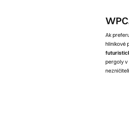
WPC, 
Ak preferu
hliníkové 
futuristi
pergoly v
nezničite