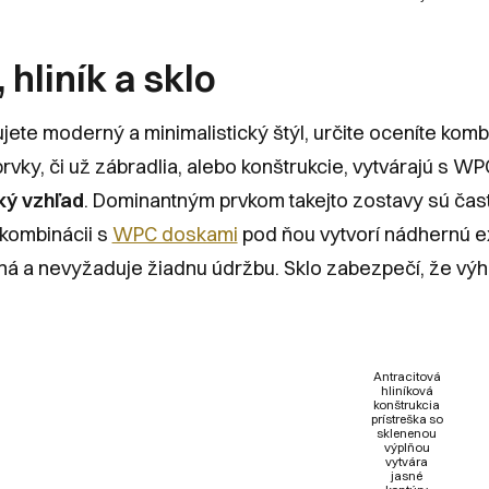
hliník a sklo
jete moderný a minimalistický štýl, určite oceníte komb
prvky, či už zábradlia, alebo konštrukcie, vytvárajú s 
cký vzhľad
. Dominantným prvkom takejto zostavy sú ča
 kombinácii s
WPC doskami
pod ňou vytvorí nádhernú ex
ľná a nevyžaduje žiadnu údržbu. Sklo zabezpečí, že vý
Antracitová
hliníková
konštrukcia
prístreška so
sklenenou
výplňou
vytvára
jasné