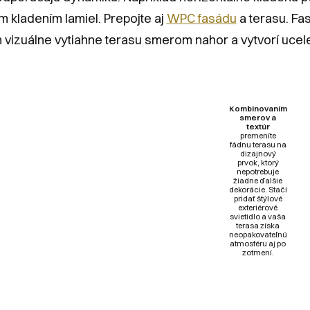
m kladením lamiel. Prepojte aj
WPC fasádu
a terasu. Fa
m vizuálne vytiahne terasu smerom nahor a vytvorí ucele
Kombinovaním
smerov a
textúr
premeníte
fádnu terasu na
dizajnový
prvok, ktorý
nepotrebuje
žiadne ďalšie
dekorácie. Stačí
pridať štýlové
exteriérové
svietidlo a vaša
terasa získa
neopakovateľnú
atmosféru aj po
zotmení.