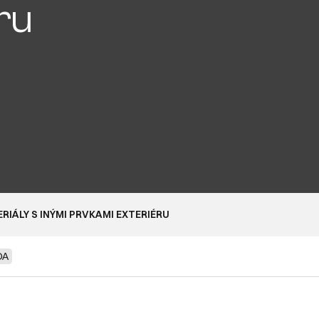
ru
IÁLY S INÝMI PRVKAMI EXTERIÉRU
DA