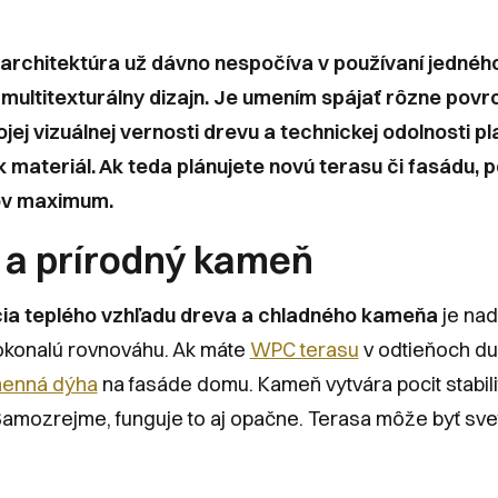
rchitektúra už dávno nespočíva v používaní jedného
multitexturálny dizajn. Je umením spájať rôzne pov
jej vizuálnej vernosti drevu a technickej odolnosti 
 materiál. Ak teda plánujete novú terasu či fasádu, p
ov maximum.
a prírodný kameň
ia teplého vzhľadu dreva a chladného kameňa
je nad
okonalú rovnováhu. Ak máte
WPC terasu
v odtieňoch du
enná dýha
na fasáde domu. Kameň vytvára pocit stabili
 Samozrejme, funguje to aj opačne. Terasa môže byť sve