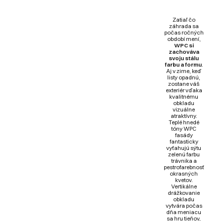
Zatiaľ čo
záhrada sa
počas ročných
období mení,
WPC si
zachováva
svoju stálu
farbu a formu
.
Aj v zime, keď
listy opadnú,
zostane váš
exteriér vďaka
kvalitnému
obkladu
vizuálne
atraktívny.
Teplé hnedé
tóny WPC
fasády
fantasticky
vyťahujú sýtu
zelenú farbu
trávnika a
pestrofarebnosť
okrasných
kvetov.
Vertikálne
drážkovanie
obkladu
vytvára počas
dňa meniacu
sa hru tieňov,