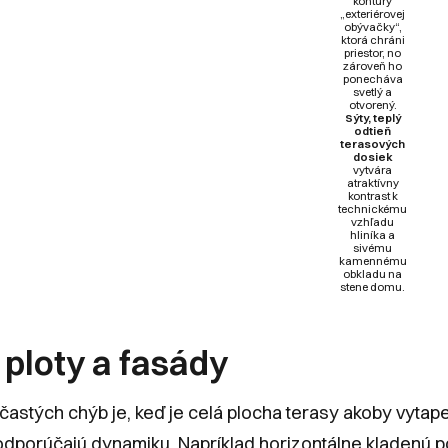
kontúry
„exteriérovej
obývačky“,
ktorá chráni
priestor, no
zároveň ho
ponecháva
svetlý a
otvorený.
Sýty, teplý
odtieň
terasových
dosiek
vytvára
atraktívny
kontrast k
technickému
vzhľadu
hliníka a
sivému
kamennému
obkladu na
stene domu.
ploty a fasády
častých chýb je, keď je celá plocha terasy akoby vytap
 odporúčajú dynamiku. Napríklad horizontálne kladenú 