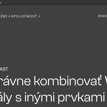
K
ESH
UŽBY
SPOLOČNOSŤ
AST
rávne kombinova
ly s inými prvkami