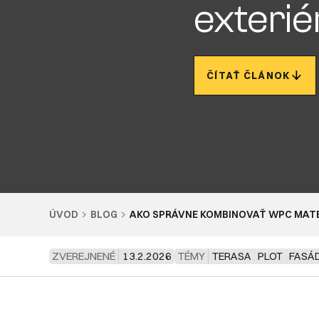
exterié
ČÍTAŤ ČLÁNOK
ÚVOD
BLOG
AKO SPRÁVNE KOMBINOVAŤ WPC MATER
ZVEREJNENÉ
13.2.2026
TÉMY
TERASA
PLOT
FASÁ