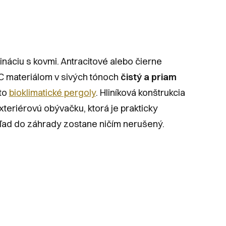
ináciu s kovmi. Antracitové alebo čierne
WPC materiálom v sivých tónoch
čistý a priam
sto
bioklimatické pergoly
. Hliníková konštrukcia
teriérovú obývačku, ktorá je prakticky
hľad do záhrady zostane ničím nerušený.