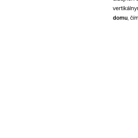
vertikálny
domu
, čí