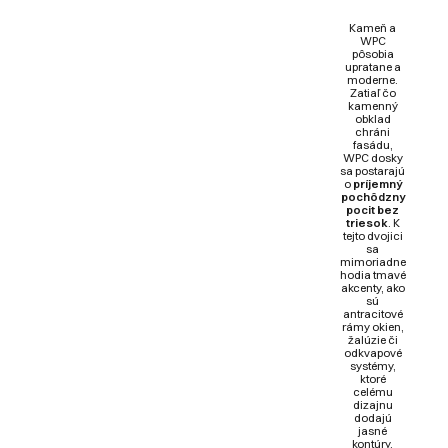
Kameň a
WPC
pôsobia
upratane a
moderne.
Zatiaľ čo
kamenný
obklad
chráni
fasádu,
WPC dosky
sa postarajú
o
príjemný
pochôdzny
pocit bez
triesok
. K
tejto dvojici
sa
mimoriadne
hodia tmavé
akcenty, ako
sú
antracitové
rámy okien,
žalúzie či
odkvapové
systémy,
ktoré
celému
dizajnu
dodajú
jasné
kontúry.