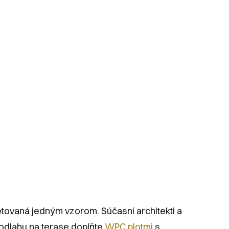
etovaná jedným vzorom. Súčasní architekti a
podlahu na terase doplňte
WPC plotmi
s