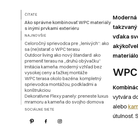
ČÍTATE
Moderná a
Ako správne kombinovať WPC materiály
takzvaný 
s inými prvkami exteriéru
vďaka svo
NAJNOVŠIE
Celoročný sprievodca pre „lenivých“: ako
akýkoľvek
sa (ne)starať o WPC terasu
Outdoor living ako nový štandard: ako
materiál
premeniť terasu na „druhú obývačku“
Imitácia kameňa: moderný vzhľad bez
WPC 
vysokej ceny a ťažkej montáže
WPC terasa okolo bazéna: kompletný
sprievodca montážou, podkladmi a
Kombinác
konštrukciou
Dekoratívne Flexy panely: preneste luxus
vytvára d
mramoru a kameňa do svojho domova
alebo
kam
SOCIÁLNE SIETE
útulnosť.