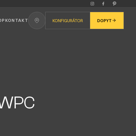
OP
KONTAKT
KONFIGURÁTOR
DOPYT
ť WPC