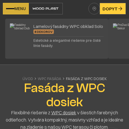
MENU
DOPYT
Lamelový fasádny WPC obklad Solo
6 DEKOROV
Estetické a elegantné riešenie pre čisté
línie fasády.
ÚVOD
WPC FASÁDA
FASÁDA Z WPC DOSIEK
Fasáda z WPC
dosiek
Flexibilné riešenie z
WPC dosiek
v šiestich farebných
odtieňoch. Vytvára kompaktný, masívny vzhľad a je ideálne
na zladenie s našou WPC terasou či plotom.