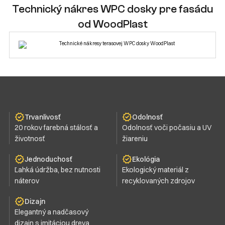
Technický nákres WPC dosky pre fasádu
od WoodPlast
Trvanlivosť
Odolnosť
20 rokov farebná stálosť a
Odolnosť voči počasiu a UV
životnosť
žiareniu
Jednoduchosť
Ekológia
Ľahká údržba, bez nutnosti
Ekologický materiál z
náterov
recyklovaných zdrojov
Dizajn
Elegantný a nadčasový
dizajn s imitáciou dreva