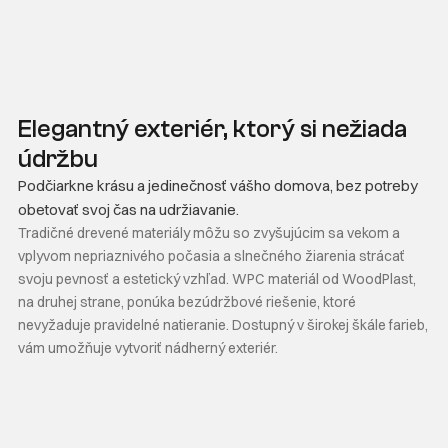
Elegantný exteriér, ktorý si nežiada
údržbu
Podčiarkne krásu a jedinečnosť vášho domova, bez potreby
obetovať svoj čas na udržiavanie.
Tradičné drevené materiály môžu so zvyšujúcim sa vekom a
vplyvom nepriaznivého počasia a slnečného žiarenia strácať
svoju pevnosť a estetický vzhľad. WPC materiál od WoodPlast,
na druhej strane, ponúka bezúdržbové riešenie, ktoré
nevyžaduje pravidelné natieranie. Dostupný v širokej škále farieb,
vám umožňuje vytvoriť nádherný exteriér.