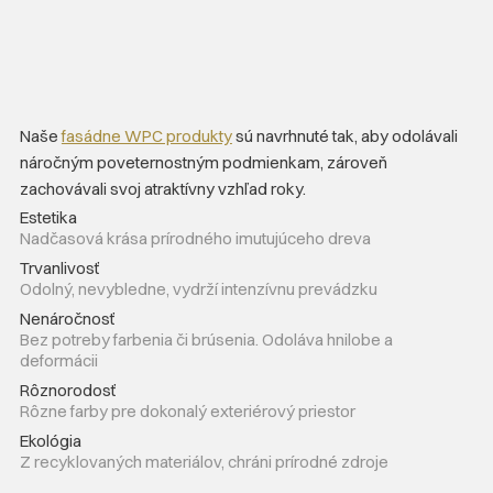
Naše
fasádne WPC produkty
sú navrhnuté tak, aby odolávali
náročným poveternostným podmienkam, zároveň
zachovávali svoj atraktívny vzhľad roky.
Estetika
Nadčasová krása prírodného imutujúceho dreva
Trvanlivosť
Odolný, nevybledne, vydrží intenzívnu prevádzku
Nenáročnosť
Bez potreby farbenia či brúsenia. Odoláva hnilobe a
deformácii
Rôznorodosť
Rôzne farby pre dokonalý exteriérový priestor
Ekológia
Z recyklovaných materiálov, chráni prírodné zdroje