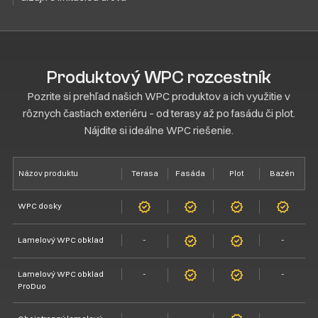
Produktový WPC rozcestník
Pozrite si prehľad našich WPC produktov a ich využitie v
rôznych častiach exteriéru – od terasy až po fasádu či plot.
Nájdite si ideálne WPC riešenie.
Názov produktu
Terasa
Fasáda
Plot
Bazén
WPC dosky
Lamelový WPC obklad
-
-
Lamelový WPC obklad
-
-
ProDuo