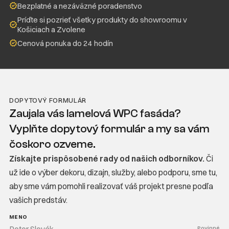
Bezplatné a nezáväzné poradenstvo
Príďte si pozrieť všetky produkty do showroomu v
Košiciach a Zvolene
Cenová ponuka do 24 hodín
DOPYTOVÝ FORMULÁR
Zaujala vás lamelová WPC fasáda?
Vyplňte dopytový formulár a my sa vám
čoskoro ozveme.
Získajte prispôsobené rady od našich odborníkov.
Či
už ide o výber dekoru, dizajn, služby, alebo podporu, sme tu,
aby sme vám pomohli realizovať váš projekt presne podľa
vašich predstáv.
MENO
Povinné