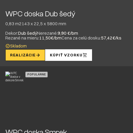
WPC doska Dub šedý
0,83 m2
143 x 22,5 x 5800 mm
Dekor:
Dub šedý
Nerezané:
9,90 €/bm
Rezané na mieru:
11,50€/bm
Cena za celú dosku:
57,42€/ks
Skladom
REALIZÁCIE
KÚPIŤ VZORKU
POPULÁRNE
WPC doska Smrek