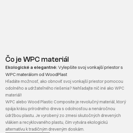
Čo je WPC materiál
Ekologické a elegantné:
Vylepšite svoj vonkajší priestor s
WPC materálom od WoodPlast
Hľadáte možnosť, ako obnoviť svoj vonkajší priestor pomocou
odolného a udržateľného riešenia? Nehľadajte nič iné ako WPC
materiál!
WPC alebo Wood Plastic Composite je revolučný materiál, ktorý
spája krásu prírodného dreva s odolnosťou a nenáročnou
údržbou plastu. Je vyrobený zo zmesi skutočných drevených
vlákien a recyklovaného plastu, čím vytvára ekologickú
alternatívu k tradičným dreveným doskám.