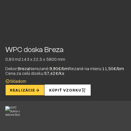
WPC doska Breza
0,83 m2
143 x 22,5 x 5800 mm
Dekor:
Breza
Nerezané:
9,90€/bm
Rezané na mieru:
11,50€/bm
Cena za celú dosku:
57,42€/ks
Skladom
REALIZÁCIE
KÚPIŤ VZORKU