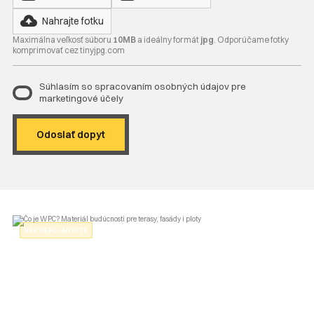
Nahrajte fotku
Maximálna veľkosť súboru
10MB
a ideálny formát
jpg
. Odporúčame fotky
komprimovať cez tinyjpg.com
Súhlasím so spracovaním osobných údajov pre
marketingové účely
NEPREHLIADNITE