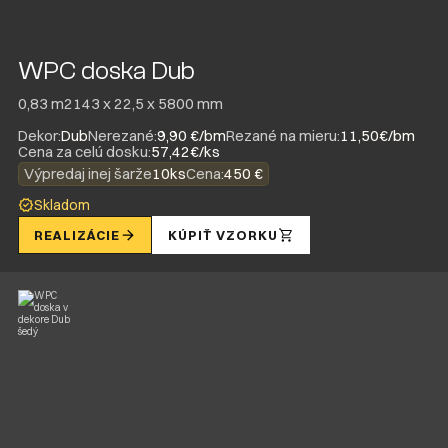
WPC doska Dub
0,83 m2
143 x 22,5 x 5800 mm
Dekor:
Dub
Nerezané:
9,90 €/bm
Rezané na mieru:
11,50€/bm
Cena za celú dosku:
57,42€/ks
Výpredaj inej šarže
10ks
Cena:
450 €
Skladom
REALIZÁCIE
KÚPIŤ VZORKU