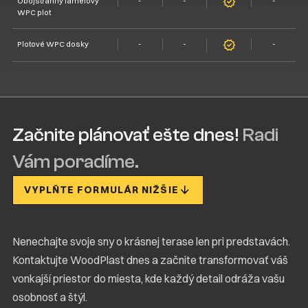
Obojstranný lamelový
-
-
-
WPC plot
Plotové WPC dosky
-
-
-
Začnite plánovať ešte dnes!
Radi
Vám poradíme.
VYPLŇTE FORMULÁR NIŽŠIE
Nenechajte svoje sny o krásnej terase len pri predstavách.
Kontaktujte WoodPlast dnes a začnite transformovať váš
vonkajší priestor do miesta, kde každý detail odráža vašu
osobnosť a štýl.