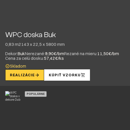
WPC doska Buk
0,83 m2
143 x 22,5 x 5800 mm
Dekor:
Buk
Nerezané:
9,90€/bm
Rezané na mieru:
11,50€/bm
Cena za celú dosku:
57,42€/ks
Skladom
REALIZÁCIE
KÚPIŤ VZORKU
POPULÁRNE