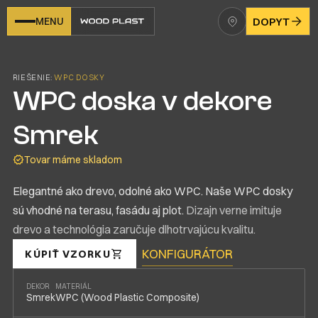
MENU
DOPYT
RIEŠENIE:
WPC DOSKY
WPC doska v dekore
Smrek
Tovar máme skladom
Elegantné ako drevo, odolné ako WPC. Naše WPC dosky
sú vhodné na terasu, fasádu aj plot.
Dizajn verne imituje
drevo a technológia zaručuje dlhotrvajúcu kvalitu.
KONFIGURÁTOR
KÚPIŤ VZORKU
DEKOR
MATERIÁL
Smrek
WPC (Wood Plastic Composite)