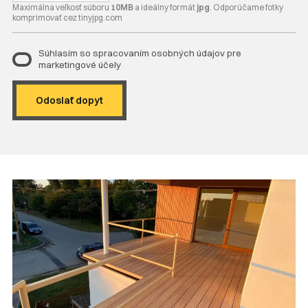
Maximálna veľkosť súboru
10MB
a ideálny formát
jpg
. Odporúčame fotky
komprimovať cez tinyjpg.com
Súhlasím so spracovaním osobných údajov pre
marketingové účely