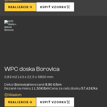
REALIZÁCIE
KÚPIŤ VZORKU
WPC doska Borovica
0,83 m2
143 x 22,5 x 5800 mm
Dekor:
Borovica
Nerezané:
9,90 €/bm
Rezané na mieru:
11,50€/bm
Cena za celú dosku:
57,42€/ks
Skladom
REALIZÁCIE
KÚPIŤ VZORKU