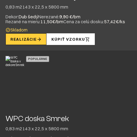
0,83 m2
143 x 22,5 x 5800 mm
Dekor:
Dub šedý
Nerezané:
9,90 €/bm
Rezané na mieru:
11,50€/bm
Cena za celú dosku:
57,42€/ks
Skladom
REALIZÁCIE
KÚPIŤ VZORKU
POPULÁRNE
WPC doska Smrek
0,83 m2
143 x 22,5 x 5800 mm