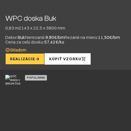
WPC doska Buk
0,83 m2
143 x 22,5 x 5800 mm
Dekor:
Buk
Nerezané:
9,90€/bm
Rezané na mieru:
11,50€/bm
Cena za celú dosku:
57,42€/ks
Skladom
REALIZÁCIE
KÚPIŤ VZORKU
POPULÁRNE