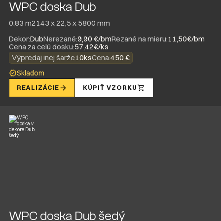
WPC doska Dub
0,83 m2
143 x 22,5 x 5800 mm
Dekor:
Dub
Nerezané:
9,90 €/bm
Rezané na mieru:
11,50€/bm
Cena za celú dosku:
57,42€/ks
Výpredaj inej šarže
10ks
Cena:
450 €
Skladom
REALIZÁCIE
KÚPIŤ VZORKU
WPC doska Dub šedý