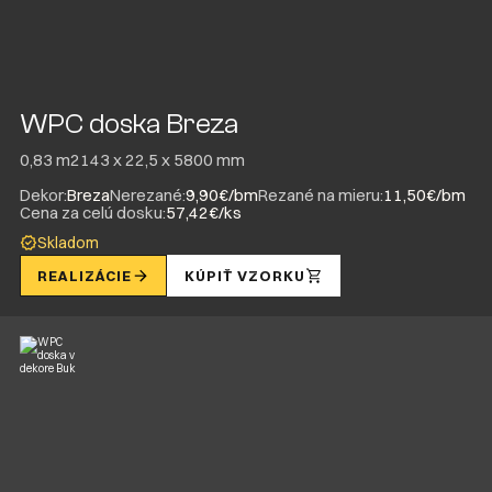
WPC doska Breza
0,83 m2
143 x 22,5 x 5800 mm
Dekor:
Breza
Nerezané:
9,90€/bm
Rezané na mieru:
11,50€/bm
Cena za celú dosku:
57,42€/ks
Skladom
REALIZÁCIE
KÚPIŤ VZORKU