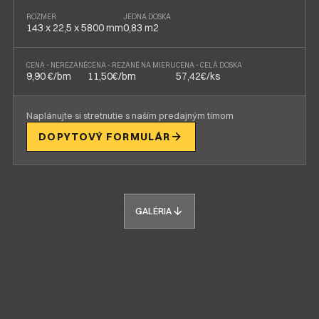
ROZMER
JEDNA DOSKA
143 x 22,5 x 5800 mm
0,83 m2
CENA - NEREZANÉ
CENA - REZANÉ NA MIERU
CENA - CELÁ DOSKA
9,90 €/bm
11,50€/bm
57,42€/ks
Naplánujte si stretnutie s naším predajným tímom
DOPYTOVÝ FORMULÁR
GALÉRIA