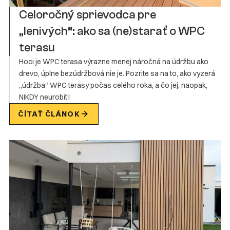
Celoročný sprievodca pre
„lenivých“: ako sa (ne)starať o WPC
terasu
Hoci je WPC terasa výrazne menej náročná na údržbu ako
drevo, úplne bezúdržbová nie je. Pozrite sa na to, ako vyzerá
„údržba“ WPC terasy počas celého roka, a čo jej, naopak,
NIKDY neurobiť!
ČÍTAŤ ČLÁNOK