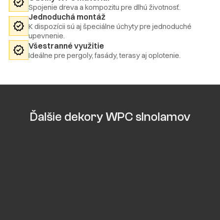
Spojenie dreva a kompozitu pre dlhú životnosť.
Jednoduchá montáž
K dispozícii sú aj špeciálne úchyty pre jednoduché
upevnenie.
Všestranné využitie
Ideálne pre pergoly, fasády, terasy aj oplotenie.
Ďalšie dekory WPC slnolamov