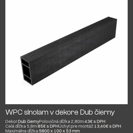
WPC slnolam v dekore Dub čierny
Dekor:
Dub čierny
Polovičná dĺžka 2,90m:
43€ s DPH
Celá dĺžka 5,8m:
85€ s DPH
Úchyt pre montáž:
13,40€ s DPH
Maximálna dĺžka:
5800 x 100 x 53 mm