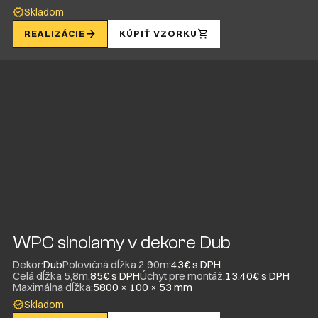
Skladom
REALIZÁCIE
KÚPIŤ VZORKU
WPC slnolamy v dekore Dub
Dekor:
Dub
Polovičná dĺžka 2,90m:
43€ s DPH
Celá dĺžka 5,8m:
85€ s DPH
Úchyt pre montáž:
13,40€ s DPH
Maximálna dĺžka:
5800 × 100 × 53 mm
Skladom