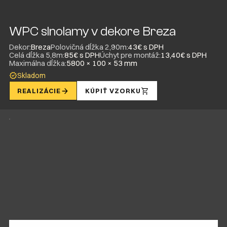
WPC slnolamy v dekore Breza
Dekor:
Breza
Polovičná dĺžka 2,90m:
43€ s DPH
Celá dĺžka 5,8m:
85€ s DPH
Úchyt pre montáž:
13,40€ s DPH
Maximálna dĺžka:
5800 × 100 × 53 mm
Skladom
REALIZÁCIE
KÚPIŤ VZORKU