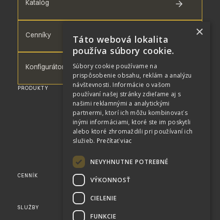
Katalóg
×
Cenníky
Táto webová lokalita
používa súbory cookie.
Súbory cookie používame na
Konfigurátor
prispôsobenie obsahu, reklám a analýzu
návštevnosti. Informácie o vašom
PRODUKTY
WPC DOSKY
používaní našej stránky zdieľame aj s
WPC TERASA
našimi reklamnými a analytickými
WPC FASÁDA
partnermi, ktorí ich môžu kombinovať s
WPC PLOTY
WPC TERASA PRE BAZÉN
inými informáciami, ktoré ste im poskytli
RENOLIT
alebo ktoré zhromaždili pri používaní ich
PERGOLY
služieb.
Prečítať viac
SLNOLAMY
KAMENNÉ DÝHY
AKUSTICKÉ PANELY
NEVYHNUTNE POTREBNÉ
FLEXY PANELY
CENNÍK
KONFIGURÁTOR
VÝKONNOSŤ
KOMPLETNÝ CENNÍK
KATALÓG
CIELENIE
VZORKY
SLUŽBY
KOMPLEXNÉ SLUŽBY
FUNKCIE
VIZUALIZÁCIE