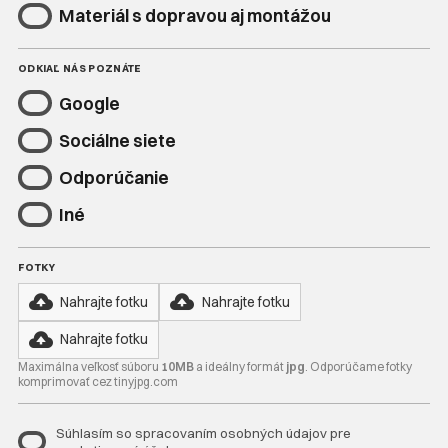
Materiál s dopravou aj montážou
ODKIAĽ NÁS POZNÁTE
Google
Sociálne siete
Odporúčanie
Iné
FOTKY
Nahrajte fotku
Nahrajte fotku
Nahrajte fotku
Maximálna veľkosť súboru
10MB
a ideálny formát
jpg
. Odporúčame fotky
komprimovať cez tinyjpg.com
Súhlasím so spracovaním osobných údajov pre