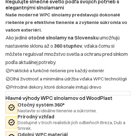
Regulujte slnečné svetlo podľa svojich potrieb s
elegantnými slnolamami
Naše moderné WPC slnolamy predstavujú dokonalé
riešenie pre efektívne tienenie a zvýšenie súkromia vo
vašom exteriéri.
Ako jediné
otočné slnolamy na Slovensku
umožňujú
nastavenie sklonu až o
360 stupňov
, vďaka čomu si
môžete regulovať množstvo svetla a ochranu pred slnkom
podľa aktuálnej potreby.
Praktické a funkčné riešenie pre každý exteriér
Dlhá životnosť a minimálna údržba vďaka WPC technológii
Prírodné dekory, ktoré dokonale imitujú drevo
Hlavné výhody WPC slnolamov od WoodPlast
Otočný systém 360°
Nastavte si ideálne tienenie a súkromie.
Prírodný vzhľad
Dostupné v troch realistických odtieňoch Breza, Dub a
Smrek.
Odolný WPC materiál