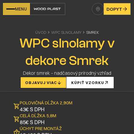
MENU
DOPYT
ÚVOD
WPC SLNOLAMY
SMREK
WPC slnolamy v
dekore Smrek
Dekor smrek – nadčasový prírodný vzhľad
OBJAVUJ VIAC
KÚPIŤ VZORKU
POLOVIČNÁ DĹŽKA 2,90M
43€ S DPH
CELÁ DĹŽKA 5,8M
85€ S DPH
ÚCHYT PRE MONTÁŽ