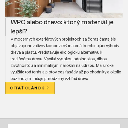
WPC alebo drevo: ktorý materiál je
lepší?
V moderných exteriérových projektoch sa čoraz častejšie
objavuje inovatívny kompozitný materiál kombinujúci výhody
dreva a plastu. Predstavuje ekologickú alternatívu k
tradičnému drevu. Vyniká vysokou odolnosťou, dlhou
životnosťou a minimálnymi nárokmi na údržbu. Má široké
využitie (od terás a plotov cez fasády až po chodníky a okolie
bazénov) a imituje prirodzený vzhľad dreva.
ČÍTAŤ ČLÁNOK