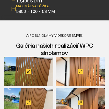
13,40€ S DPH
MAXIMÁLNA DĹŽKA
5800 × 100 × 53 MM
WPC SLNOLAMY V DEKORE SMREK
Galéria našich realizácií WPC
slnolamov