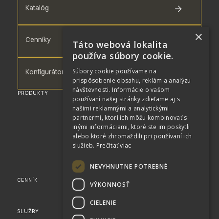
Katalóg
×
Cenníky
Táto webová lokalita
používa súbory cookie.
Súbory cookie používame na
Konfigurátor
prispôsobenie obsahu, reklám a analýzu
návštevnosti. Informácie o vašom
PRODUKTY
WPC DOSKY
používaní našej stránky zdieľame aj s
WPC TERASA
našimi reklamnými a analytickými
WPC FASÁDA
partnermi, ktorí ich môžu kombinovať s
WPC PLOTY
WPC TERASA PRE BAZÉN
inými informáciami, ktoré ste im poskytli
RENOLIT
alebo ktoré zhromaždili pri používaní ich
PERGOLY
služieb.
Prečítať viac
SLNOLAMY
KAMENNÉ DÝHY
AKUSTICKÉ PANELY
NEVYHNUTNE POTREBNÉ
FLEXY PANELY
CENNÍK
KONFIGURÁTOR
VÝKONNOSŤ
KOMPLETNÝ CENNÍK
KATALÓG
CIELENIE
VZORKY
SLUŽBY
KOMPLEXNÉ SLUŽBY