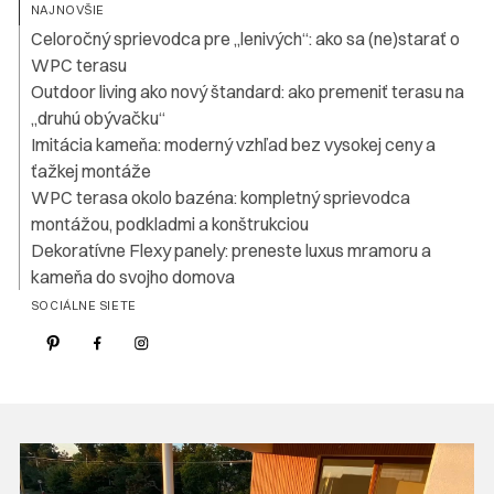
NAJNOVŠIE
Celoročný sprievodca pre „lenivých“: ako sa (ne)starať o
WPC terasu
Outdoor living ako nový štandard: ako premeniť terasu na
„druhú obývačku“
Imitácia kameňa: moderný vzhľad bez vysokej ceny a
ťažkej montáže
WPC terasa okolo bazéna: kompletný sprievodca
montážou, podkladmi a konštrukciou
Dekoratívne Flexy panely: preneste luxus mramoru a
kameňa do svojho domova
SOCIÁLNE SIETE