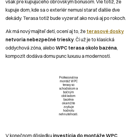
však pre kupujúceho obrovským bonusom. Vie totiž, že
kupuje dom, kde sa o exteriér nemusí starať ďalšie dve
dekády. Terasa totiž bude vyzerať ako nová aj po rokoch.
Ak má nový majiteľ deti, ocení aj to, že
terasové dosky
netvoria nebezpečné triesky
. Či už je to klasická
oddychová zóna, alebo
WPC terasa okolo bazéna
,
kompozit dodáva domu punc luxusu a modernosti.
Profesionálna
montáž WPC
terasy so
schodiskom a
bočným
obkladom
bazéna
okamžite
zvyšuje
hodnotu
nehnuteľnosti.
V konečnom dôsledku
investícia do montáže WPC