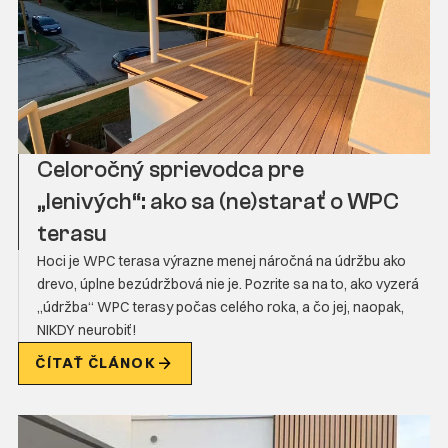
Celoročný sprievodca pre
„lenivých“: ako sa (ne)starať o WPC
terasu
Hoci je WPC terasa výrazne menej náročná na údržbu ako
drevo, úplne bezúdržbová nie je. Pozrite sa na to, ako vyzerá
„údržba“ WPC terasy počas celého roka, a čo jej, naopak,
NIKDY neurobiť!
ČÍTAŤ ČLÁNOK