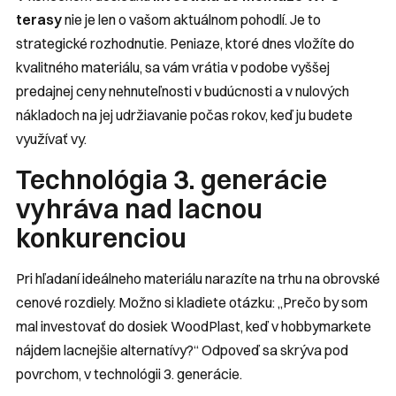
terasy
nie je len o vašom aktuálnom pohodlí. Je to
strategické rozhodnutie. Peniaze, ktoré dnes vložíte do
kvalitného materiálu, sa vám vrátia v podobe vyššej
predajnej ceny nehnuteľnosti v budúcnosti a v nulových
nákladoch na jej udržiavanie počas rokov, keď ju budete
využívať vy.
Technológia 3. generácie
vyhráva nad lacnou
konkurenciou
Pri hľadaní ideálneho materiálu narazíte na trhu na obrovské
cenové rozdiely. Možno si kladiete otázku:
„Prečo by som
mal investovať do dosiek WoodPlast, keď v hobbymarkete
nájdem lacnejšie alternatívy?“
Odpoveď sa skrýva pod
povrchom, v technológii 3. generácie.