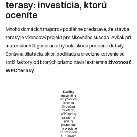
terasy: investícia, ktorú
oceníte
Mnoho domácich majstrov podľahne predstave, že stavba
terasy je víkendový projekt pre šikovného suseda. Avšak pri
materiáloch 3. generácie by bola škoda podceniť detaily.
Správna dilatácia, sklon podkladu a precízne kotvenie sú
totiž faktory, od ktorých priamo závisí extrémna
životnosť
WPC terasy
.
Kvalitný
materiál je
len polovica
úspechu.
Skutočná
životnosť
WPC terasy
sa začína
pod jej
povrchom:
na precízne
pripravenom
hliníkovom