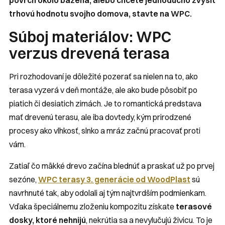
povrch okolo bazéna, alebo chcete jednoducho zvýšiť
trhovú hodnotu svojho domova, stavte na WPC.
Súboj materiálov: WPC
verzus drevená terasa
Pri rozhodovaní je dôležité pozerať sa nielen na to, ako
terasa vyzerá v deň montáže, ale ako bude pôsobiť po
piatich či desiatich zimách. Je to romantická predstava
mať drevenú terasu, ale iba dovtedy, kým prirodzené
procesy ako vlhkosť, slnko a mráz začnú pracovať proti
vám.
Zatiaľ čo mäkké drevo začína blednúť a praskať už po prvej
sezóne,
WPC terasy 3. generácie od WoodPlast
sú
navrhnuté tak, aby odolali aj tým najtvrdším podmienkam.
Vďaka špeciálnemu zloženiu kompozitu získate
terasové
dosky, ktoré nehnijú
, nekrútia sa a nevylučujú živicu. To je