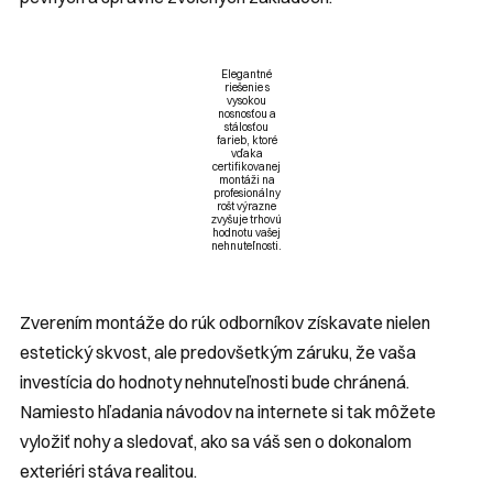
Elegantné
riešenie s
vysokou
nosnosťou a
stálosťou
farieb, ktoré
vďaka
certifikovanej
montáži na
profesionálny
rošt výrazne
zvyšuje trhovú
hodnotu vašej
nehnuteľnosti.
Zverením montáže
do rúk odborníkov získavate nielen
estetický skvost, ale predovšetkým záruku, že vaša
investícia do hodnoty nehnuteľnosti bude chránená.
Namiesto hľadania návodov na internete si tak môžete
vyložiť nohy a sledovať, ako sa váš sen o dokonalom
exteriéri stáva realitou.