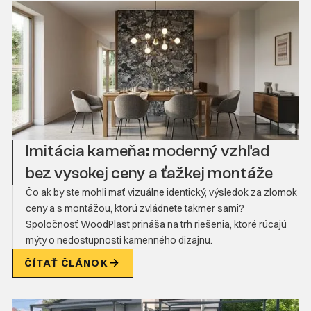
Imitácia kameňa: moderný vzhľad
bez vysokej ceny a ťažkej montáže
Čo ak by ste mohli mať vizuálne identický, výsledok za zlomok
ceny a s montážou, ktorú zvládnete takmer sami?
Spoločnosť WoodPlast prináša na trh riešenia, ktoré rúcajú
mýty o nedostupnosti kamenného dizajnu.
ČÍTAŤ ČLÁNOK