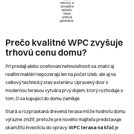
nehnijú, a
užívajte si
pohodu,
ktorá
pretrvá
generácie.
Prečo kvalitné WPC zvyšuje
trhovú cenu domu?
Pri predaji alebo oceňovaní nehnuteľnosti sa znalci aj
realitní makléri nepozerajú len na počet izieb, ale aj na
celkový technický stav exteriéru. Upravený dvor s
modernou terasou vytvára prvý dojem, ktorý rozhoduje o
tom, či sa kupujúci do domu zamiluje.
Stará a rozpraskaná drevená terasa môže hodnotu domu
výrazne znížiť, pretože pre nového majiteľa predstavuje
okamžitú investíciu do opravy.
WPC terasa na kľúč
je