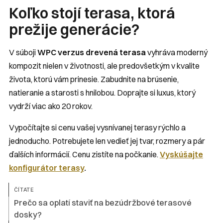
Koľko stojí terasa, ktorá
prežije generácie?
V súboji
WPC verzus drevená terasa
vyhráva moderný
kompozit nielen v životnosti, ale predovšetkým v kvalite
života, ktorú vám prinesie. Zabudnite na brúsenie,
natieranie a starosti s hnilobou. Doprajte si luxus, ktorý
vydrží viac ako 20 rokov.
Vypočítajte si cenu vašej vysnívanej terasy rýchlo a
jednoducho. Potrebujete len vedieť jej tvar, rozmery a pár
ďalších informácií. Cenu zistíte na počkanie.
Vyskúšajte
konfigurátor terasy
.
ČÍTATE
Prečo sa oplatí staviť na bezúdržbové terasové
dosky?