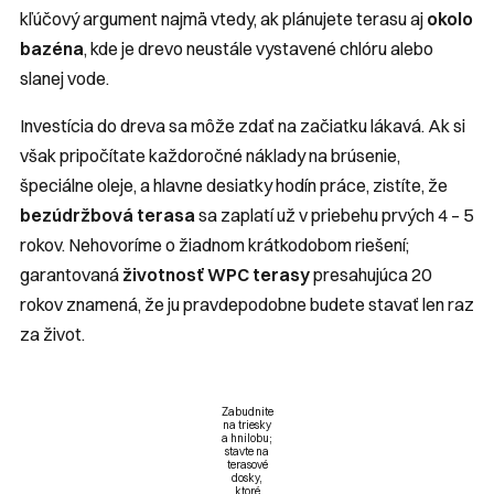
kľúčový argument najmä vtedy, ak plánujete terasu aj
okolo
bazéna
, kde je drevo neustále vystavené chlóru alebo
slanej vode.
Investícia do dreva sa môže zdať na začiatku lákavá. Ak si
však pripočítate každoročné náklady na brúsenie,
špeciálne oleje, a hlavne desiatky hodín práce, zistíte, že
bezúdržbová terasa
sa zaplatí už v priebehu prvých 4 – 5
rokov. Nehovoríme o žiadnom krátkodobom riešení;
garantovaná
životnosť WPC terasy
presahujúca 20
rokov znamená, že ju pravdepodobne budete stavať len raz
za život.
Zabudnite
na triesky
a hnilobu;
stavte na
terasové
dosky,
ktoré