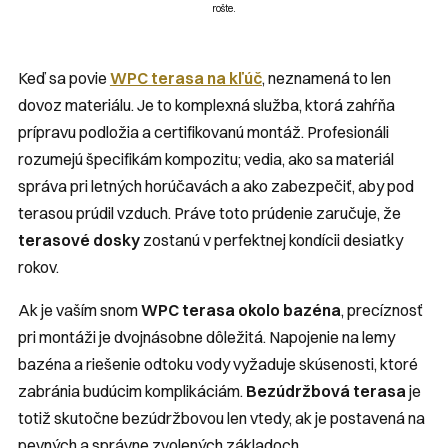
rošte.
Keď sa povie
WPC terasa na kľúč
, neznamená to len
dovoz materiálu. Je to komplexná služba, ktorá zahŕňa
prípravu podložia a certifikovanú montáž. Profesionáli
rozumejú špecifikám kompozitu; vedia, ako sa materiál
správa pri letných horúčavách a ako zabezpečiť, aby pod
terasou prúdil vzduch. Práve toto prúdenie zaručuje, že
terasové dosky
zostanú v perfektnej kondícii desiatky
rokov.
Ak je vaším snom
WPC terasa okolo bazéna
, precíznosť
pri montáži je dvojnásobne dôležitá. Napojenie na lemy
bazéna a riešenie odtoku vody vyžaduje skúsenosti, ktoré
zabránia budúcim komplikáciám.
Bezúdržbová terasa
je
totiž skutočne bezúdržbovou len vtedy, ak je postavená na
pevných a správne zvolených základoch.