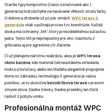
Staršie typy kompozitov (často označované ako 1.
generácia) boli náchylné na nasávanie vlhkosti, stratu farby
či dokonca drobenie už po pár zimách.
WPC terasy 3.
generácie
však využívajú proces tzv. koextrúzie. Každá
doska má ochranný „štít“, ktorý je neoddeliteľnou súčasťou
jadra. Tento štít je nepriepustný pre víno, mastnotu z
grilovania aj pre agresívne UV žiarenie.
Či už plánujete náročnú realizáciu, akou je
WPC terasa
okolo bazéna
, kde materiál čelí neustálemu striedaniu
mokra a horúčavy, alebo len hľadáte elegantné prepojenie
domu so záhradou, technológia 3. generácie je vašou
poistkou. Je to skutočne
bezúdržbová terasa
v pravom
zmysle slova: žiadne triesky, žiadne praskliny, len čistá
radosť z pobytu vonku.
Profesionálna montáž WPC