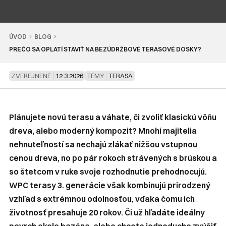
ÚVOD
BLOG
PREČO SA OPLATÍ STAVIŤ NA BEZÚDRŽBOVÉ TERASOVÉ DOSKY?
ZVEREJNENÉ
12.3.2026
TÉMY
TERASA
Plánujete novú terasu a váhate, či zvoliť klasickú vôňu
dreva, alebo moderný kompozit? Mnohí majitelia
nehnuteľností sa nechajú zlákať nižšou vstupnou
cenou dreva, no po pár rokoch strávených s brúskou a
so štetcom v ruke svoje rozhodnutie prehodnocujú.
WPC terasy 3. generácie však kombinujú prirodzený
vzhľad s extrémnou odolnosťou, vďaka čomu ich
životnosť presahuje 20 rokov. Či už hľadáte ideálny