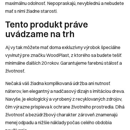
maximálnu odolnosť. Nepopraskajú, nevyblednú a nebudete
mať s nimi žiadne starosti.
Tento produkt práve
uvádzame na trh
Aj vy tak môžete mať doma exkluzívny výrobok špeciálne
vyvinutý pre značku WoodPlast, z ktorého sa budete tešiť
minimálne ďalších 20 rokov. Garantujeme farebnú stálosť a
životnosť.
Nečaká váš žiadna komplikovaná údržba ani nutnosť
náterov, len elegantný a nadčasový dizajn s imitáciou dreva.
Navyše, je ekologický a vyrobený z recyklovaných zdrojov,
čím výrazne prispieva k ochrane životného prostredia. Dlhá
životnosť a bezúdržbový charakter zároveň znamenajú
menej odpadu a nižšie náklady počas celého obdobia