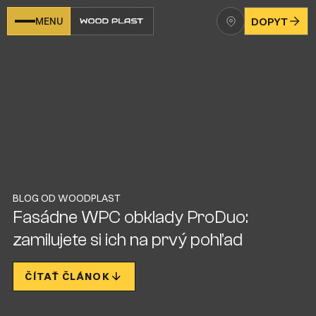
MENU
DOPYT
BLOG OD WOODPLAST
Fasádne WPC obklady ProDuo:
zamilujete si ich na prvý pohľad
ČÍTAŤ ČLÁNOK