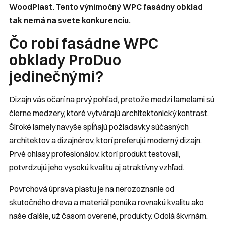
WoodPlast. Tento výnimočný WPC fasádny obklad
tak nemá na svete konkurenciu.
Čo robí fasádne WPC
obklady ProDuo
jedinečnými?
Dizajn vás očarí na prvý pohľad, pretože medzi lamelami sú
čierne medzery, ktoré vytvárajú architektonický kontrast.
Široké lamely navyše spĺňajú požiadavky súčasných
architektov a dizajnérov, ktorí preferujú moderný dizajn.
Prvé ohlasy profesionálov, ktorí produkt testovali,
potvrdzujú jeho vysokú kvalitu aj atraktívny vzhľad.
Povrchová úprava plastu je na nerozoznanie od
skutočného dreva a materiál ponúka rovnakú kvalitu ako
naše ďalšie, už časom overené, produkty. Odolá škvrnám,