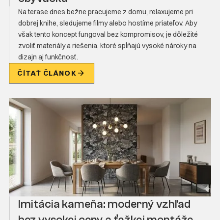
Na terase dnes bežne pracujeme z domu, relaxujeme pri
dobrej knihe, sledujeme filmy alebo hostíme priateľov. Aby
však tento koncept fungoval bez kompromisov, je dôležité
zvoliť materiály a riešenia, ktoré spĺňajú vysoké nároky na
dizajn aj funkčnosť.
ČÍTAŤ ČLÁNOK
Imitácia kameňa: moderný vzhľad