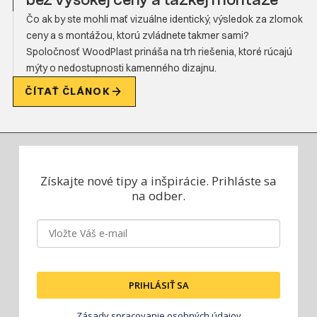
bez vysokej ceny a ťažkej montáže
Čo ak by ste mohli mať vizuálne identický, výsledok za zlomok
ceny a s montážou, ktorú zvládnete takmer sami?
Spoločnosť WoodPlast prináša na trh riešenia, ktoré rúcajú
mýty o nedostupnosti kamenného dizajnu.
ČÍTAŤ ČLÁNOK
Získajte nové tipy a inšpirácie.
Prihláste sa
na odber.
PRIHLÁSIŤ SA
Zásady spracovanie osobných údajov