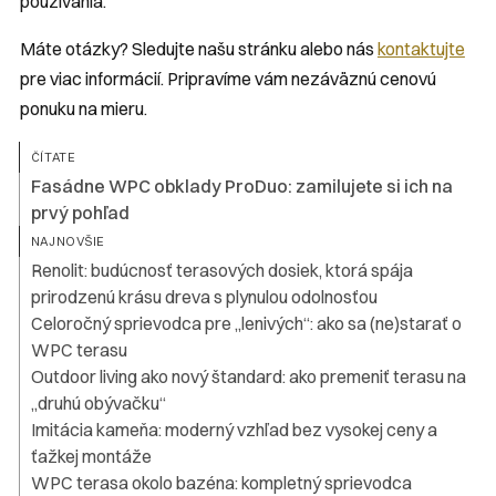
používania.
Máte otázky? Sledujte našu stránku alebo nás
kontaktujte
pre viac informácií. Pripravíme vám nezáväznú cenovú
ponuku na mieru.
ČÍTATE
Fasádne WPC obklady ProDuo: zamilujete si ich na
prvý pohľad
NAJNOVŠIE
Renolit: budúcnosť terasových dosiek, ktorá spája
prirodzenú krásu dreva s plynulou odolnosťou
Celoročný sprievodca pre „lenivých“: ako sa (ne)starať o
WPC terasu
Outdoor living ako nový štandard: ako premeniť terasu na
„druhú obývačku“
Imitácia kameňa: moderný vzhľad bez vysokej ceny a
ťažkej montáže
WPC terasa okolo bazéna: kompletný sprievodca