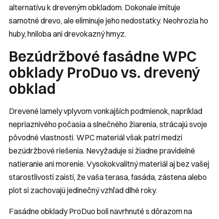
alternatívu k dreveným obkladom. Dokonale imituje
samotné drevo, ale eliminuje jeho nedostatky. Neohrozia ho
huby, hniloba ani drevokazný hmyz.
Bezúdržbové fasádne WPC
obklady ProDuo vs. drevený
obklad
Drevené lamely vplyvom vonkajších podmienok, napríklad
nepriaznivého počasia a slnečného žiarenia, strácajú svoje
pôvodné vlastnosti. WPC materiál však patrí medzi
bezúdržbové riešenia. Nevyžaduje si žiadne pravidelné
natieranie ani morenie. Vysokokvalitný materiál aj bez vašej
starostlivosti zaistí, že vaša terasa, fasáda, zástena alebo
plot si zachovajú jedinečný vzhľad dlhé roky.
Fasádne obklady ProDuo boli navrhnuté s dôrazom na