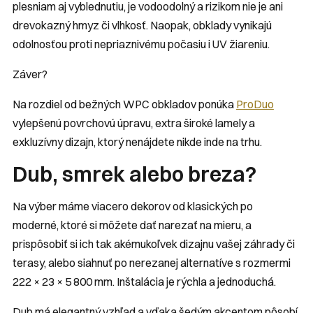
plesniam aj vyblednutiu, je vodoodolný a rizikom nie je ani
drevokazný hmyz či vlhkosť. Naopak, obklady vynikajú
odolnosťou proti nepriaznivému počasiu i UV žiareniu.
Záver?
Na rozdiel od bežných WPC obkladov ponúka
ProDuo
vylepšenú povrchovú úpravu, extra široké lamely a
exkluzívny dizajn, ktorý nenájdete nikde inde na trhu.
Dub, smrek alebo breza?
Na výber máme viacero dekorov od klasických po
moderné, ktoré si môžete dať narezať na mieru, a
prispôsobiť si ich tak akémukoľvek dizajnu vašej záhrady či
terasy, alebo siahnuť po nerezanej alternatíve s rozmermi
222 × 23 × 5 800 mm. Inštalácia je rýchla a jednoduchá.
Dub má elegantný vzhľad a vďaka šedým akcentom pôsobí