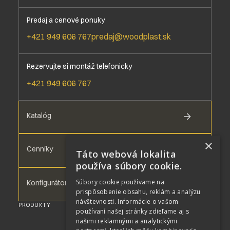
Predaj a cenové ponuky
+421 949 606 767
predaj@woodplast.sk
Rezervujte si montáž telefonicky
+421 949 606 767
Katalóg
×
Cenníky
Táto webová lokalita
používa súbory cookie.
Súbory cookie používame na
Konfigurátor
prispôsobenie obsahu, reklám a analýzu
návštevnosti. Informácie o vašom
PRODUKTY
WPC DOSKY
používaní našej stránky zdieľame aj s
WPC TERASA
našimi reklamnými a analytickými
WPC FASÁDA