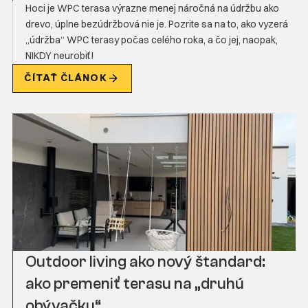
Hoci je WPC terasa výrazne menej náročná na údržbu ako
drevo, úplne bezúdržbová nie je. Pozrite sa na to, ako vyzerá
„údržba“ WPC terasy počas celého roka, a čo jej, naopak,
NIKDY neurobiť!
ČÍTAŤ ČLÁNOK
Outdoor living ako nový štandard:
ako premeniť terasu na „druhú
obývačku“