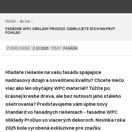
ÚVOD
BLOG
FASÁDNE WPC OBKLADY PRODUO: ZAMILUJETE SI ICH NA PRVÝ
POHĽAD
ZVEREJNENÉ
2.10.2025
TÉMY
FASÁDA
Hľadáte riešenie na vašu fasádu spájajúce
nadčasový dizajn a osvedčenú kvalitu? Chcete niečo
viac ako len obyčajný WPC materiál? Túžite po
krásnej kresbe dreva, ale bez nutnosti jeho stáleho
ošetrovania? Predstavujeme vám úplne nový
štandard vo fasádnych riešeniach – fasádne WPC
obklady ProDuo vo viacerých dekoroch. Novinka roka
2025 bola vyrobená exkluzívne pre značku