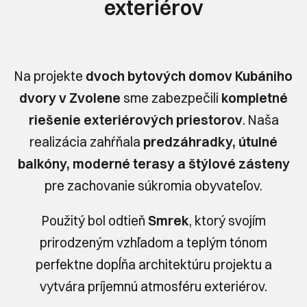
exteriérov
Na projekte
dvoch bytových domov Kubániho
dvory v Zvolene
sme zabezpečili
kompletné
riešenie exteriérových priestorov
. Naša
realizácia zahŕňala
predzáhradky, útulné
balkóny, moderné terasy a štýlové zásteny
pre zachovanie súkromia obyvateľov.
Použitý bol odtieň
Smrek
, ktorý svojím
prirodzeným vzhľadom a teplým tónom
perfektne dopĺňa architektúru projektu a
vytvára príjemnú atmosféru exteriérov.