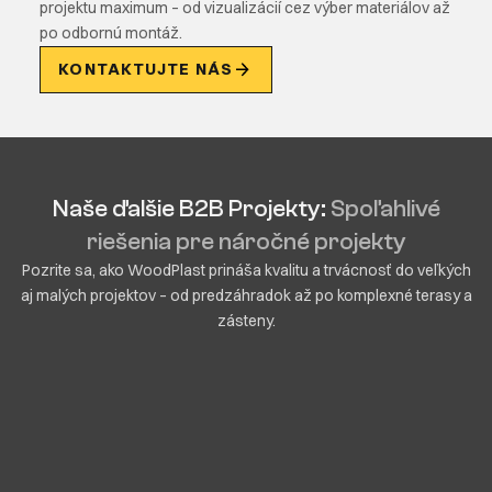
projektu maximum – od vizualizácií cez výber materiálov až
po odbornú montáž.
KONTAKTUJTE NÁS
Naše ďalšie B2B Projekty:
Spoľahlivé
riešenia pre náročné projekty
Pozrite sa, ako WoodPlast prináša kvalitu a trvácnosť do veľkých
aj malých projektov – od predzáhradok až po komplexné terasy a
zásteny.