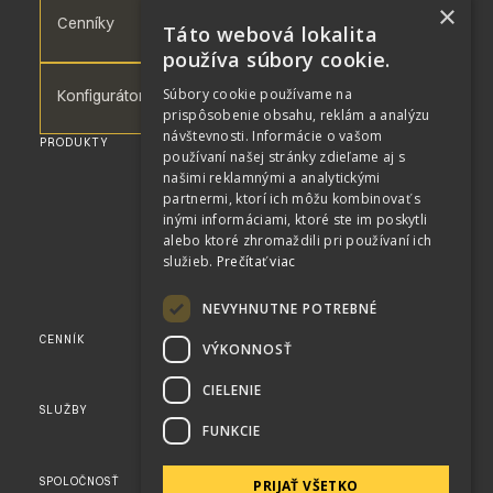
×
Cenníky
Táto webová lokalita
používa súbory cookie.
Súbory cookie používame na
Konfigurátor
prispôsobenie obsahu, reklám a analýzu
návštevnosti. Informácie o vašom
PRODUKTY
WPC DOSKY
používaní našej stránky zdieľame aj s
WPC TERASA
našimi reklamnými a analytickými
WPC FASÁDA
partnermi, ktorí ich môžu kombinovať s
WPC PLOTY
WPC TERASA PRE BAZÉN
inými informáciami, ktoré ste im poskytli
RENOLIT
alebo ktoré zhromaždili pri používaní ich
PERGOLY
služieb.
Prečítať viac
SLNOLAMY
KAMENNÉ DÝHY
AKUSTICKÉ PANELY
NEVYHNUTNE POTREBNÉ
FLEXY PANELY
CENNÍK
KONFIGURÁTOR
VÝKONNOSŤ
KOMPLETNÝ CENNÍK
KATALÓG
CIELENIE
VZORKY
SLUŽBY
KOMPLEXNÉ SLUŽBY
FUNKCIE
VIZUALIZÁCIE
PRE DEVELOPEROV
OTÁZKY A ODPOVEDE
SPOLOČNOSŤ
O SPOLOČNOSTI
PRIJAŤ VŠETKO