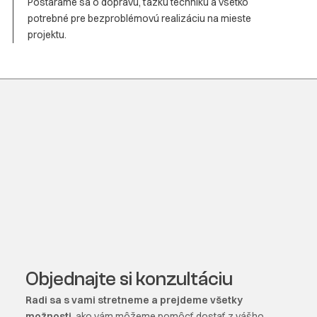
Postaráme sa o dopravu, ťažkú techniku a všetko
potrebné pre bezproblémovú realizáciu na mieste
projektu.
Objednajte si konzultáciu
Radi sa s vami stretneme a prejdeme všetky
možnosti
, ako vám môžeme pomôcť dostať z vášho