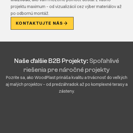
projektu maximum – od vizualizácií cez výber materiálov až
po odbornú montáž.
KONTAKTUJTE NÁS
Naše ďalšie B2B Projekty:
Spoľahlivé
riešenia pre náročné projekty
Pozrite sa, ako WoodPlast prináša kvalitu a trvácnosť do veľkých
aj malých projektov – od predzáhradok až po komplexné terasy a
zásteny.