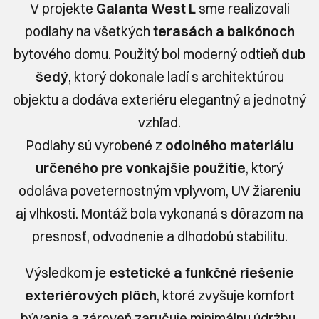
V projekte
Galanta West L
sme realizovali
podlahy na všetkých
terasách a balkónoch
bytového domu. Použitý bol moderný odtieň
dub
šedý
, ktorý dokonale ladí s architektúrou
objektu a dodáva exteriéru elegantný a jednotný
vzhľad.
Podlahy sú vyrobené z
odolného materiálu
určeného pre vonkajšie použitie
, ktorý
odoláva poveternostným vplyvom, UV žiareniu
aj vlhkosti. Montáž bola vykonaná s dôrazom na
presnosť, odvodnenie a dlhodobú stabilitu.
Výsledkom je
estetické a funkčné riešenie
exteriérových plôch
, ktoré zvyšuje komfort
bývania a zároveň zaručuje minimálnu údržbu.