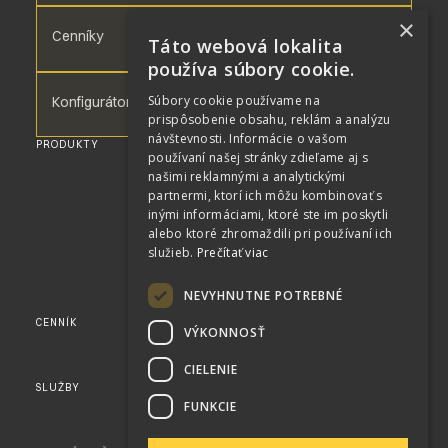
×
Cenníky
Táto webová lokalita
používa súbory cookie.
Súbory cookie používame na
Konfigurátor
prispôsobenie obsahu, reklám a analýzu
návštevnosti. Informácie o vašom
PRODUKTY
WPC DOSKY
používaní našej stránky zdieľame aj s
WPC TERASA
našimi reklamnými a analytickými
WPC FASÁDA
WPC PLOTY
partnermi, ktorí ich môžu kombinovať s
WPC TERASA PRE BAZÉN
inými informáciami, ktoré ste im poskytli
RENOLIT
alebo ktoré zhromaždili pri používaní ich
PERGOLY
služieb.
Prečítať viac
SLNOLAMY
KAMENNÉ DÝHY
AKUSTICKÉ PANELY
NEVYHNUTNE POTREBNÉ
FLEXY PANELY
CENNÍK
KONFIGURÁTOR
VÝKONNOSŤ
KOMPLETNÝ CENNÍK
KATALÓG
CIELENIE
VZORKY
SLUŽBY
KOMPLEXNÉ SLUŽBY
VIZUALIZÁCIE
FUNKCIE
PRE DEVELOPEROV
OTÁZKY A ODPOVEDE