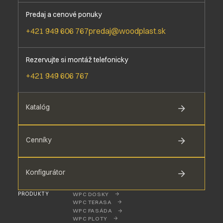
Predaj a cenové ponuky
+421 949 606 767
predaj@woodplast.sk
Rezervujte si montáž telefonicky
+421 949 606 767
Katalóg
Cenníky
Konfigurátor
PRODUKTY
WPC DOSKY
WPC TERASA
WPC FASÁDA
WPC PLOTY