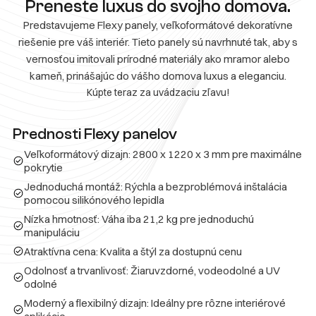
Preneste luxus do svojho domova.
Predstavujeme Flexy panely, veľkoformátové dekoratívne
riešenie pre váš interiér. Tieto panely sú navrhnuté tak, aby s
vernosťou imitovali prírodné materiály ako mramor alebo
kameň, prinášajúc do vášho domova luxus a eleganciu.
Kúpte teraz za uvádzaciu zľavu!
Prednosti Flexy panelov
Veľkoformátový dizajn: 2800 x 1220 x 3 mm pre maximálne
pokrytie
Jednoduchá montáž: Rýchla a bezproblémová inštalácia
pomocou silikónového lepidla
Nízka hmotnosť: Váha iba 21,2 kg pre jednoduchú
manipuláciu
Atraktívna cena: Kvalita a štýl za dostupnú cenu
Odolnosť a trvanlivosť: Žiaruvzdorné, vodeodolné a UV
odolné
Moderný a flexibilný dizajn: Ideálny pre rôzne interiérové