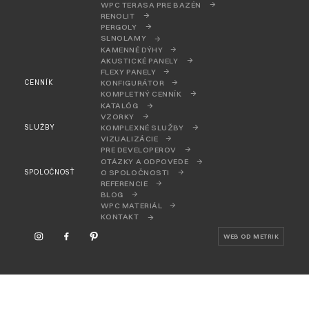
WPC TERASA PRE BAZÉN
RENOLIT
PERGOLY
SLNOLAMY
KAMENNÉ DÝHY
AKUSTICKÉ PANELY
FLEXY PANELY
CENNÍK
KONFIGURÁTOR
KOMPLETNÝ CENNÍK
KATALÓG
VZORKY
SLUŽBY
KOMPLEXNÉ SLUŽBY
VIZUALIZÁCIE
PRE DEVELOPEROV
OTÁZKY A ODPOVEDE
SPOLOČNOSŤ
O SPOLOČNOSTI
REFERENCIE
BLOG
WPC MATERIÁL
KONTAKT
WEB OD METRIK